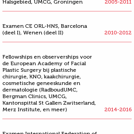
Halsgebied, UMCG, Groningen
2005-2011
op
oorcorrecties
en
neuscorrecties
. Van der Heijden is
lid van de Nederlandse Vereniging voor Keel- Neus-
Oorheelkunde en Heelkunde van het Hoofd-
Halsgebied, Europese academie voor plastische
Examen CE ORL-HNS, Barcelona
aangezichtschirurgie, Nederlandse werkgroep
(deel I), Wenen (deel II)
2010-2012
plastische aangezichtschirurgie.
Fellowships en observerships voor
de European Academy of Facial
Plastic Surgery bij plastische
chirurgie, KNO, kaakchirurgie,
cosmetische geneeskunde en
dermatologie (RadboudUMC,
Bergman Clinics, UMCG,
Kantonspittal St Gallen Zwitserland,
Merz Institute, en meer)
2014-2016
Examen International Federation of