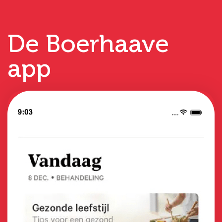
De Boerhaave
app