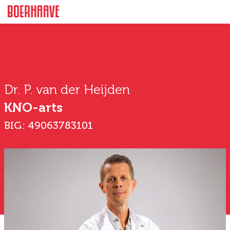
Dr. P. van der Heijden
KNO-arts
BIG: 49063783101