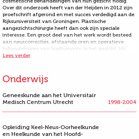
cosmetische behandelingen van hun gezicht nodig.
Over dit onderzoek heeft van der Heijden in 2012 zijn
proefschrift afgerond en met succes verdedigd aan de
Rijksuniversiteit van Groningen. Plastische
aangezichtschirurgie heeft dan ook zijn speciale
interesse. Een groot deel van het werk wordt besteed
aan neuscorrecties, afstaande oren en operatieve
behandelingen van huidtumoren in het gezicht. Hij
heeft aanvullende opleiding, training en werkbezoeken
Lees verder
gedaan bij gezichtschirurgen in binnen- en buitenland
en het prestigieuze Amerikaans examen voor
facial
plastic surgery
succesvol afgerond. Dit heeft geleid tot
Onderwijs
een certificering voor plastische aangezichtschirurgie.
Bij Boerhaave Kliniek kan Van der Heijden genieten
Geneeskunde aan het Universitair
van het verbeteren van iemands uitstraling.
“Het is
Medisch Centrum Utrecht
1998-2004
prachtig om iemand te kunnen helpen om er goed uit te
zien voor de leeftijd. Wanneer de emotie die je gezicht
uitstraalt niet past bij hoe je je voelt, kan storend zijn. Ik wil
graag op een subtiele wijze mijn kennis en kunde
Opleiding Keel-Neus-Oorheelkunde
gebruiken om behulpzaam te zijn.”
Bij Boerhaave richt Dr.
en Heelkunde van het Hoofd-
van der Heijden zich