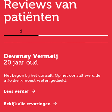
Reviews van
patiënten
1
Deveney Vermeij
G
20 jaar oud
5
Het begon bij het consult. Op het consult werd de
I
t
info die ik moest weten gedeeld.
g
e
Lees verder
L
Bekijk alle ervaringen
B