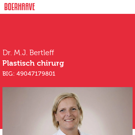
Dr. M.J. Bertleff
Plastisch chirurg
BIG: 49047179801