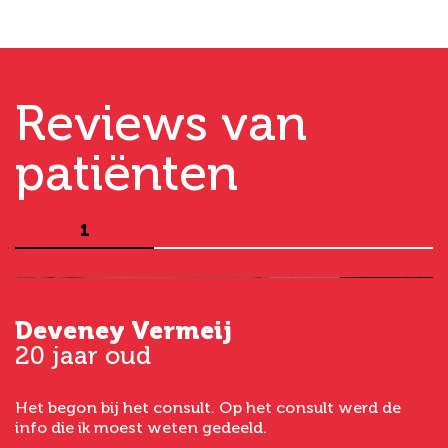
Reviews van
patiënten
1
Deveney Vermeij
G
20 jaar oud
5
Het begon bij het consult. Op het consult werd de
I
t
info die ik moest weten gedeeld.
g
e