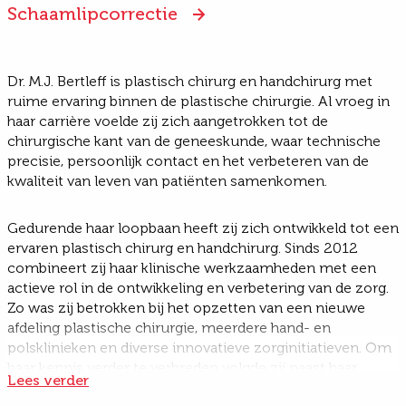
Schaamlipcorrectie
Dr. M.J. Bertleff is plastisch chirurg en handchirurg met
ruime ervaring binnen de plastische chirurgie. Al vroeg in
haar carrière voelde zij zich aangetrokken tot de
chirurgische kant van de geneeskunde, waar technische
precisie, persoonlijk contact en het verbeteren van de
kwaliteit van leven van patiënten samenkomen.
Gedurende haar loopbaan heeft zij zich ontwikkeld tot een
ervaren plastisch chirurg en handchirurg. Sinds 2012
combineert zij haar klinische werkzaamheden met een
actieve rol in de ontwikkeling en verbetering van de zorg.
Zo was zij betrokken bij het opzetten van een nieuwe
afdeling plastische chirurgie, meerdere hand- en
polsklinieken en diverse innovatieve zorginitiatieven. Om
haar kennis verder te verbreden volgde zij naast haar
Lees verder
medische carrière de opleiding Bedrijfskunde aan de