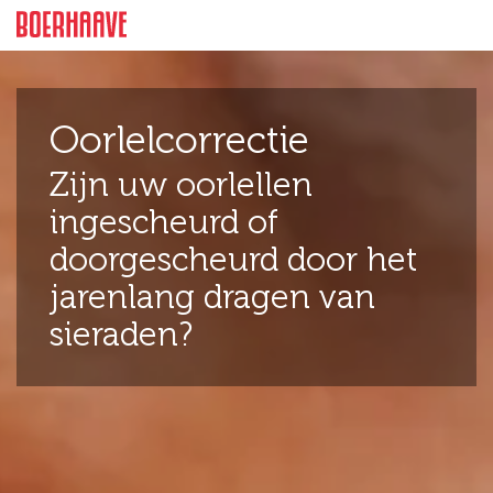
Feiten
Intro
Prijzen
Meer inform
Oorlelcorrectie
Zijn uw oorlellen
ingescheurd of
doorgescheurd door het
jarenlang dragen van
sieraden?