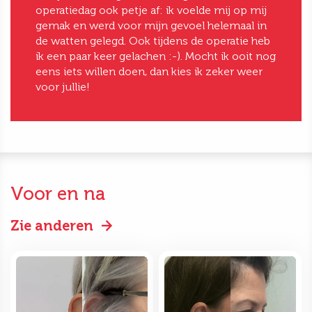
operatiedag ook petje af: ik voelde mij op mij
gemak en werd voor mijn gevoel helemaal in
de watten gelegd. Ook tijdens de operatie heb
ik een paar keer gelachen :-). Mocht ik ooit nog
eens iets willen doen, dan kies ik zeker weer
voor jullie!
Voor en na
Zie anderen