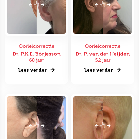
Oorlelcorrectie
Oorlelcorrectie
Dr. P.K.E. Börjesson
Dr. P. van der Heijden
68 jaar
52 jaar
Lees verder
Lees verder