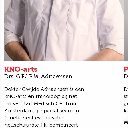
KNO-arts
P
Drs. G.F.J.P.M. Adriaensen
D
Dokter Gwijde Adriaensen is een
D
KNO-arts en rhinoloog bij het
s
Universitair Medisch Centrum
g
Amsterdam, gespecialiseerd in
k
functioneel-esthetische
M
neuschirurgie. Hij combineert