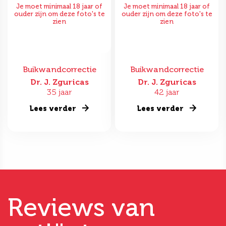
Je moet minimaal 18 jaar of
Je moet minimaal 18 jaar of
ouder zijn om deze foto's te
ouder zijn om deze foto's te
zien
zien
Buikwandcorrectie
Buikwandcorrectie
Dr. J. Zguricas
Dr. J. Zguricas
35 jaar
42 jaar
Lees verder
Lees verder
Reviews van