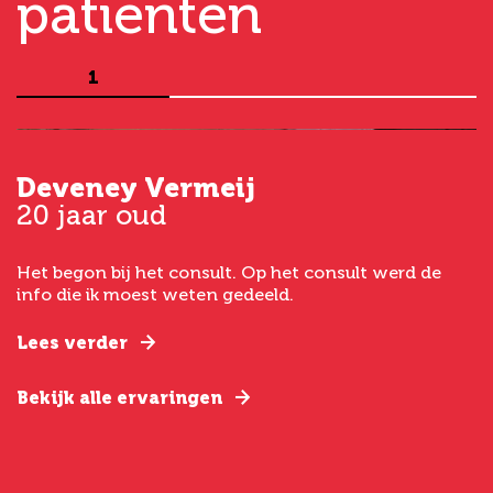
patiënten
1
Deveney Vermeij
G
20 jaar oud
5
Het begon bij het consult. Op het consult werd de
I
t
info die ik moest weten gedeeld.
g
e
Lees verder
L
Bekijk alle ervaringen
B