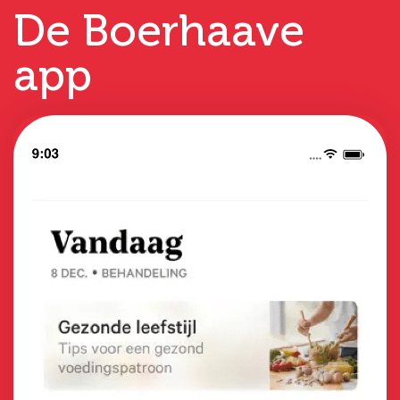
De Boerhaave
app