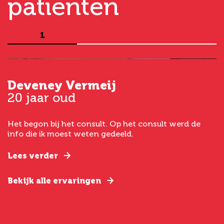
patiënten
1
Deveney Vermeij
G
20 jaar oud
5
Het begon bij het consult. Op het consult werd de
I
t
info die ik moest weten gedeeld.
g
e
Lees verder
L
Bekijk alle ervaringen
B