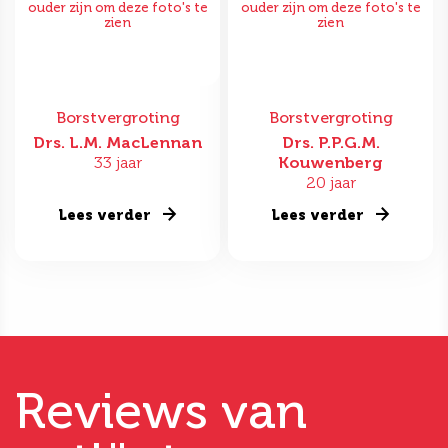
ouder zijn om deze foto's te
ouder zijn om deze foto's te
zien
zien
Borstvergroting
Borstvergroting
Drs. L.M. MacLennan
Drs. P.P.G.M.
33 jaar
Kouwenberg
20 jaar
Lees verder
Lees verder
Reviews van