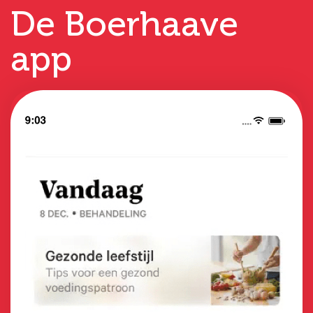
De Boerhaave
app