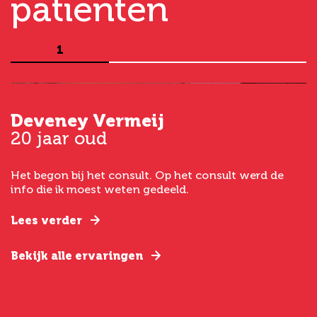
patiënten
1
Deveney Vermeij
G
20 jaar oud
5
Het begon bij het consult. Op het consult werd de
I
t
info die ik moest weten gedeeld.
g
e
Lees verder
L
Bekijk alle ervaringen
B