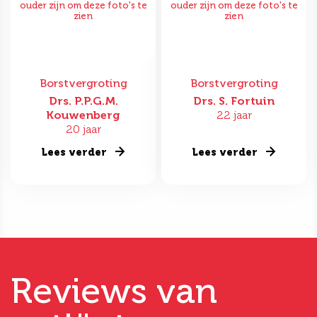
ouder zijn om deze foto's te
ouder zijn om deze foto's te
zien
zien
Borstvergroting
Borstvergroting
Drs. P.P.G.M.
Drs. S. Fortuin
Kouwenberg
22 jaar
20 jaar
Lees verder
Lees verder
Reviews van