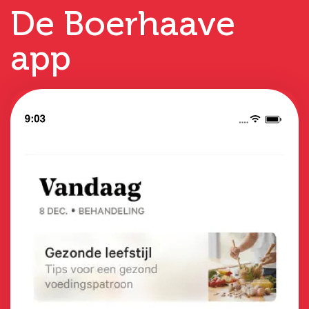
De Boerhaave
app