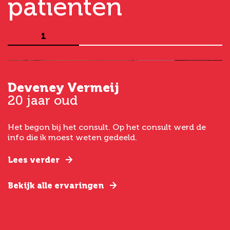
patiënten
1
Deveney Vermeij
G
20 jaar oud
5
Het begon bij het consult. Op het consult werd de
I
t
info die ik moest weten gedeeld.
g
e
Lees verder
L
Bekijk alle ervaringen
B