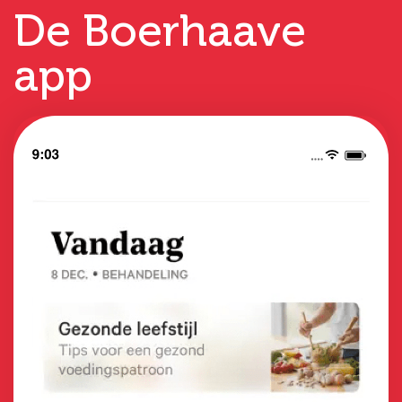
De Boerhaave
app