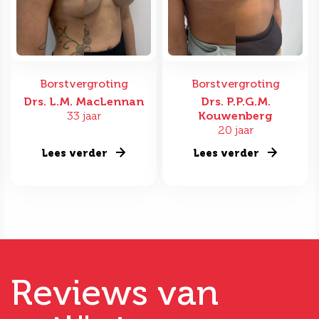
Borstvergroting
Borstvergroting
Drs. L.M. MacLennan
Drs. P.P.G.M.
33 jaar
Kouwenberg
20 jaar
Lees verder
Lees verder
Reviews van