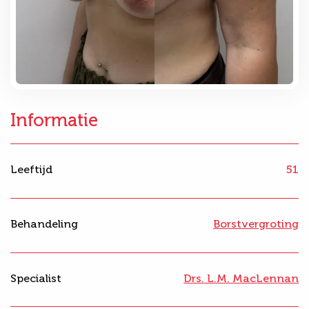
Informatie
Leeftijd
51
Behandeling
Borstvergroting
Specialist
Drs. L.M. MacLennan