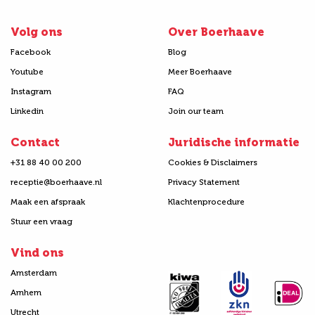
Volg ons
Over Boerhaave
Facebook
Blog
Youtube
Meer Boerhaave
Instagram
FAQ
Linkedin
Join our team
Contact
Juridische informatie
+31 88 40 00 200
Cookies & Disclaimers
receptie@boerhaave.nl
Privacy Statement
Maak een afspraak
Klachtenprocedure
Stuur een vraag
Vind ons
Amsterdam
Arnhem
Utrecht