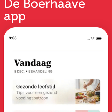
De Boerhaave
app