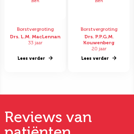
zien
zien
Borstvergroting
Borstvergroting
Drs. L.M. MacLennan
Drs. P.P.G.M.
33 jaar
Kouwenberg
20 jaar
Lees verder
Lees verder
Reviews van
patiënten