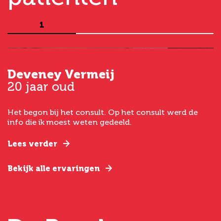
1
Deveney Vermeij
G
20 jaar oud
5
Het begon bij het consult. Op het consult werd de
I
t
info die ik moest weten gedeeld.
g
e
Lees verder
L
Bekijk alle ervaringen
B