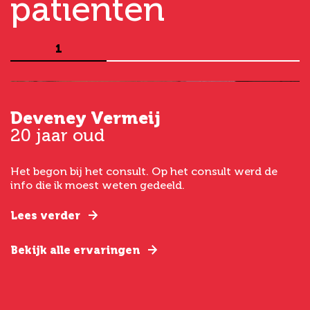
patiënten
1
Deveney Vermeij
G
20 jaar oud
5
Het begon bij het consult. Op het consult werd de
I
t
info die ik moest weten gedeeld.
g
e
Lees verder
L
Bekijk alle ervaringen
B