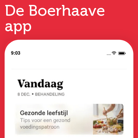
De Boerhaave
app