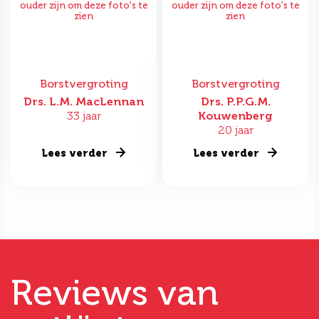
ouder zijn om deze foto's te
ouder zijn om deze foto's te
zien
zien
Borstvergroting
Borstvergroting
Drs. L.M. MacLennan
Drs. P.P.G.M.
33 jaar
Kouwenberg
20 jaar
Lees verder
Lees verder
Reviews van