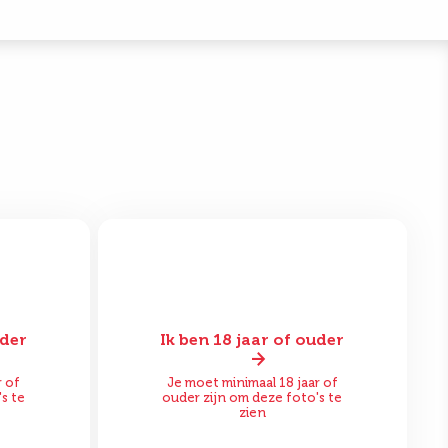
uder
Ik ben 18 jaar of ouder
Na
Voor
Na
r of
Je moet minimaal 18 jaar of
s te
ouder zijn om deze foto's te
zien