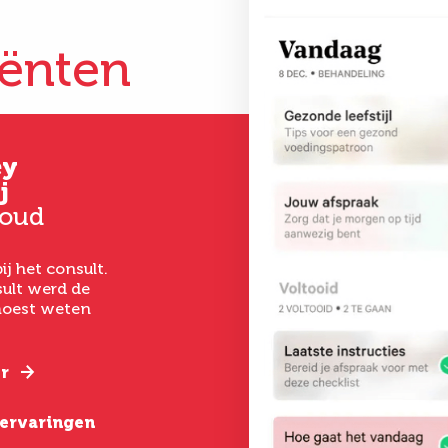
iënten
ey
Gertrud
Kim
j
Hoever-Houkes
33 jaar oud
 oud
58 jaar oud
Vanaf het eerste 
had ik een goed ge
ij het consult.
Ik ben uitermate
het laten uitvoer
ult werd de
tevreden. De
een buikwandcorr
 moest weten
behandeling was zo
echt chirurgen me
gepiept, deskundige
verstand van hun
begeleiding, goede
nazorg en een geweldig
r
Lees verder
resultaat.
e ervaringen
Lees verder
Bekijk alle erva