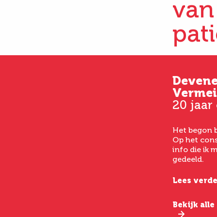
van
pat
Kim
Deven
33 jaar oud
Vermei
20 jaar
Vanaf het eerste consult
had ik een goed gevoel bij
Het begon b
het laten uitvoeren van
Op het cons
een buikwandcorrectie,
info die ik
echt chirurgen met veel
gedeeld.
verstand van hun vak.
Lees verde
Lees verder
Bekijk all
Bekijk alle ervaringen