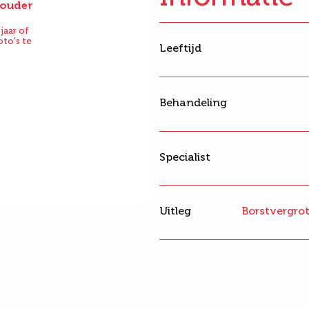
f ouder
Na
jaar of
oto's te
Leeftijd
Behandeling
Specialist
Uitleg
Borstvergro