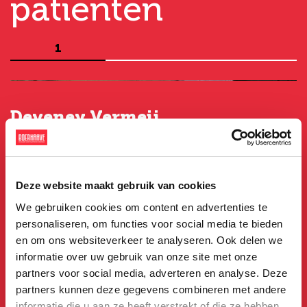
patiënten
1
Deveney Vermeij
G
20 jaar oud
5
Het begon bij het consult. Op het consult werd de
I
t
info die ik moest weten gedeeld.
g
Deze website maakt gebruik van cookies
e
We gebruiken cookies om content en advertenties te
Lees verder
personaliseren, om functies voor social media te bieden
L
en om ons websiteverkeer te analyseren. Ook delen we
Bekijk alle ervaringen
informatie over uw gebruik van onze site met onze
B
partners voor social media, adverteren en analyse. Deze
partners kunnen deze gegevens combineren met andere
informatie die u aan ze heeft verstrekt of die ze hebben