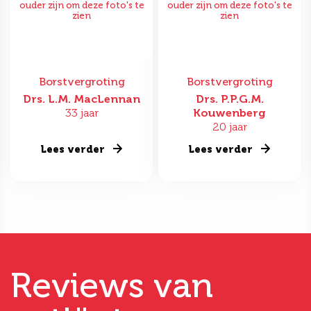
ouder zijn om deze foto's te
ouder zijn om deze foto's te
zien
zien
Borstvergroting
Borstvergroting
Drs. L.M. MacLennan
Drs. P.P.G.M.
33 jaar
Kouwenberg
20 jaar
Lees verder
Lees verder
Reviews van