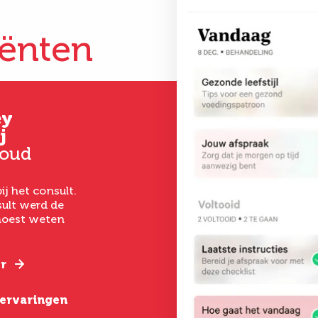
iënten
ey
Gertrud
Kim
j
Hoever-Houkes
33 jaar oud
 oud
58 jaar oud
Vanaf het eerste 
had ik een goed ge
ij het consult.
Ik ben uitermate
het laten uitvoer
ult werd de
tevreden. De
een buikwandcorr
 moest weten
behandeling was zo
echt chirurgen me
gepiept, deskundige
verstand van hun
begeleiding, goede
nazorg en een geweldig
r
Lees verder
resultaat.
e ervaringen
Lees verder
Bekijk alle erva