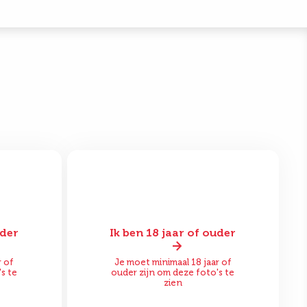
uder
Ik ben 18 jaar of ouder
Na
Voor
Na
r of
Je moet minimaal 18 jaar of
s te
ouder zijn om deze foto's te
zien