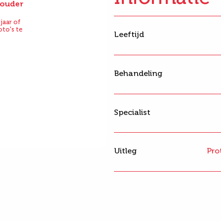
f ouder
Na
jaar of
oto's te
Leeftijd
Behandeling
Specialist
Uitleg
Pro