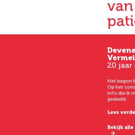
van
pat
Kim
Deven
33 jaar oud
Vermei
20 jaar
Vanaf het eerste consult
had ik een goed gevoel bij
Het begon b
het laten uitvoeren van
Op het cons
een buikwandcorrectie,
info die ik
echt chirurgen met veel
gedeeld.
verstand van hun vak.
Lees verde
Lees verder
Bekijk all
Bekijk alle ervaringen