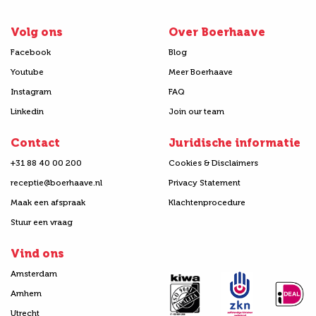
Volg ons
Over Boerhaave
Facebook
Blog
Youtube
Meer Boerhaave
Instagram
FAQ
Linkedin
Join our team
Contact
Juridische informatie
+31 88 40 00 200
Cookies & Disclaimers
receptie@boerhaave.nl
Privacy Statement
Maak een afspraak
Klachtenprocedure
Stuur een vraag
Vind ons
Amsterdam
Arnhem
Utrecht