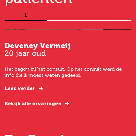
1
Deveney Vermeij
G
20 jaar oud
5
Het begon bij het consult. Op het consult werd de
I
t
info die ik moest weten gedeeld.
g
e
Lees verder
L
Bekijk alle ervaringen
B