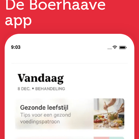
De Boerhaave
app