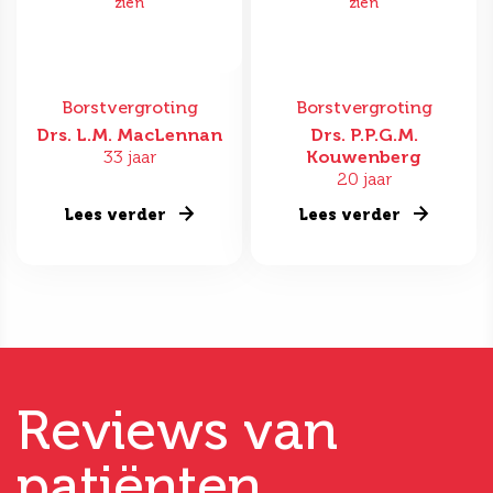
zien
zien
Borstvergroting
Borstvergroting
Drs. L.M. MacLennan
Drs. P.P.G.M.
33 jaar
Kouwenberg
20 jaar
Lees verder
Lees verder
Reviews van
patiënten