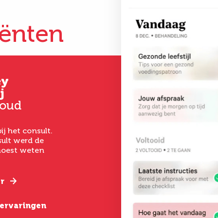
iënten
ey
Gertrud
Kim
j
Hoever-Houkes
33 jaar oud
 oud
58 jaar oud
Vanaf het eerste 
had ik een goed ge
ij het consult.
Ik ben uitermate
het laten uitvoer
ult werd de
tevreden. De
een buikwandcorr
 moest weten
behandeling was zo
echt chirurgen me
gepiept, deskundige
verstand van hun
begeleiding, goede
nazorg en een geweldig
r
Lees verder
resultaat.
e ervaringen
Lees verder
Bekijk alle erva