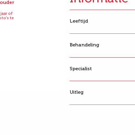
f ouder
Na
jaar of
oto's te
Leeftijd
Behandeling
Specialist
Uitleg