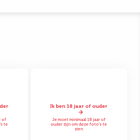
uder
Ik ben 18 jaar of ouder
Na
Voor
Na
r of
Je moet minimaal 18 jaar of
s te
ouder zijn om deze foto's te
zien