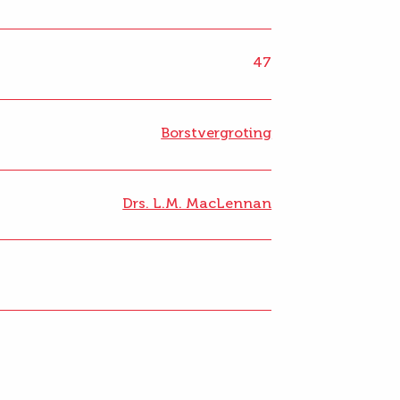
47
Borstvergroting
Drs. L.M. MacLennan