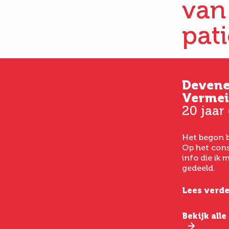
van
pat
Kim
Deven
33 jaar oud
Vermei
20 jaar
Vanaf het eerste consult
had ik een goed gevoel bij
Het begon b
het laten uitvoeren van
Op het cons
een buikwandcorrectie,
info die ik
echt chirurgen met veel
gedeeld.
verstand van hun vak.
Lees verde
Lees verder
Bekijk all
Bekijk alle ervaringen