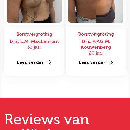
Borstvergroting
Borstvergroting
Drs. L.M. MacLennan
Drs. P.P.G.M.
33 jaar
Kouwenberg
20 jaar
Lees verder
Lees verder
Reviews van