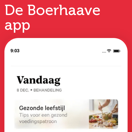
De Boerhaave
app