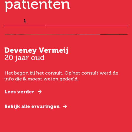
patiënten
1
Deveney Vermeij
G
20 jaar oud
5
Het begon bij het consult. Op het consult werd de
I
t
info die ik moest weten gedeeld.
g
e
Lees verder
L
Bekijk alle ervaringen
B