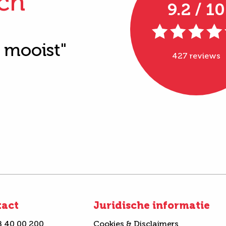
ch
9.2 / 10
t mooist"
427 reviews
tact
Juridische informatie
8 40 00 200
Cookies & Disclaimers