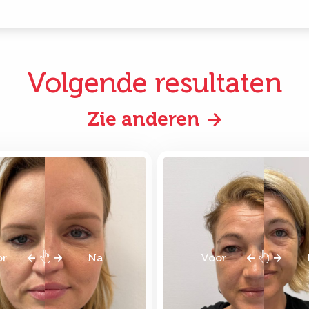
Volgende resultaten
Zie anderen
or
Na
Voor