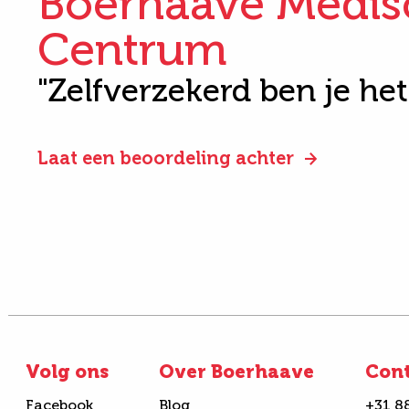
Boerhaave Medis
Centrum
"Zelfverzekerd ben je he
Laat een beoordeling achter
Volg ons
Over Boerhaave
Con
Facebook
Blog
+31 8