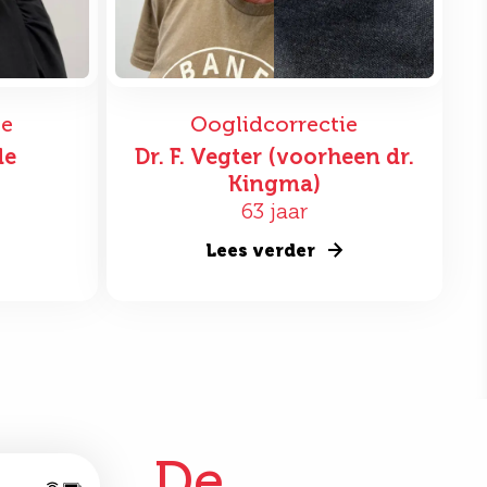
ie
Ooglidcorrectie
de
Dr. F. Vegter (voorheen dr.
Kingma)
63 jaar
Lees verder
De