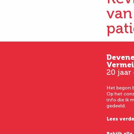
van
pat
Kim
Deven
33 jaar oud
Vermei
20 jaar
Vanaf het eerste consult
had ik een goed gevoel bij
Het begon b
het laten uitvoeren van
Op het cons
een buikwandcorrectie,
info die ik
echt chirurgen met veel
gedeeld.
verstand van hun vak.
Lees verde
Lees verder
Bekijk all