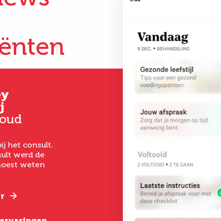
iënten
ey
Gertrud
Kim
j
Hoever-Houkes
33 jaar oud
 oud
58 jaar oud
Vanaf het eerste 
had ik een goed ge
ij het consult.
Ik ben uitermate
het laten uitvoer
ult werd de
tevreden. De
een buikwandcorr
 moest weten
behandeling was zo
echt chirurgen me
gepiept, deskundige
verstand van hun
begeleiding, goede
nazorg en een geweldig
r
Lees verder
resultaat.
e ervaringen