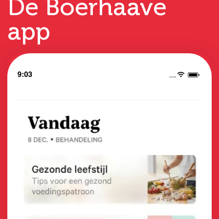
De Boerhaave
app