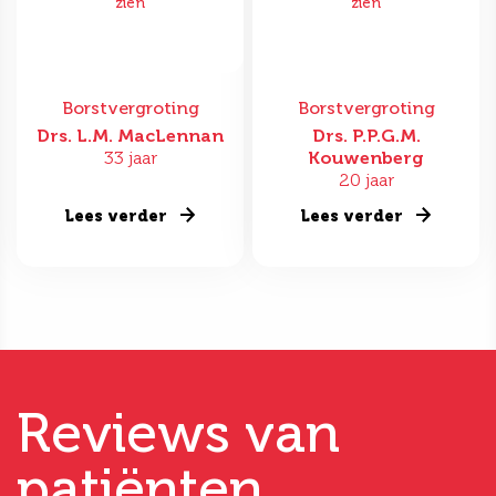
zien
zien
Borstvergroting
Borstvergroting
Drs. L.M. MacLennan
Drs. P.P.G.M.
33 jaar
Kouwenberg
20 jaar
Lees verder
Lees verder
Reviews van
patiënten