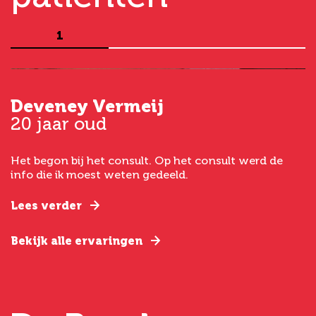
1
Deveney Vermeij
G
20 jaar oud
5
Het begon bij het consult. Op het consult werd de
I
t
info die ik moest weten gedeeld.
g
e
Lees verder
L
Bekijk alle ervaringen
B