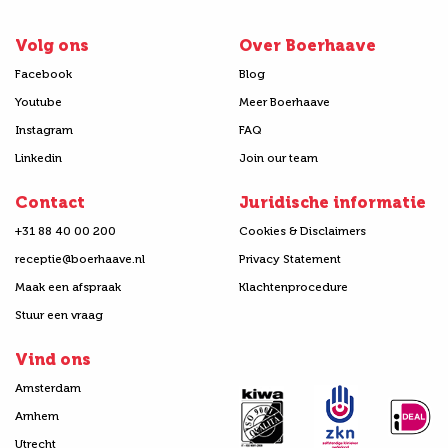
Volg ons
Over Boerhaave
Facebook
Blog
Youtube
Meer Boerhaave
Instagram
FAQ
Linkedin
Join our team
Contact
Juridische informatie
+31 88 40 00 200
Cookies & Disclaimers
receptie@boerhaave.nl
Privacy Statement
Maak een afspraak
Klachtenprocedure
Stuur een vraag
Vind ons
Amsterdam
Arnhem
Utrecht