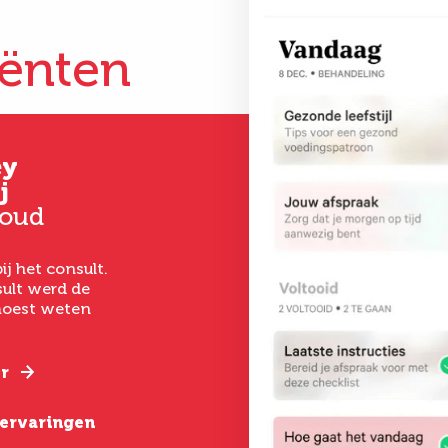
iënten
ey
Gertrud
Kim
j
Hoever-Houkes
33 jaar oud
 oud
58 jaar oud
Vanaf het eerste 
had ik een goed ge
ij het consult.
Ik ben uitermate
het laten uitvoer
ult werd de
tevreden. De
een buikwandcorr
 moest weten
behandeling was zo
echt chirurgen me
gepiept, deskundige
verstand van hun
begeleiding, goede
nazorg en een geweldig
r
Lees verder
resultaat.
e ervaringen
Lees verder
Bekijk alle erva