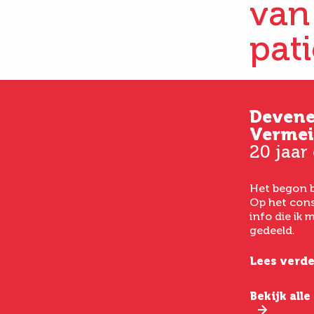
van
pat
Kim
Deven
33 jaar oud
Vermei
20 jaar
Vanaf het eerste consult
had ik een goed gevoel bij
Het begon b
het laten uitvoeren van
Op het cons
een buikwandcorrectie,
info die ik
echt chirurgen met veel
gedeeld.
verstand van hun vak.
Lees verde
Lees verder
Bekijk all
Bekijk alle ervaringen