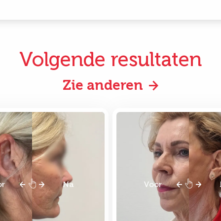
Volgende resultaten
Zie anderen
or
Na
Voor