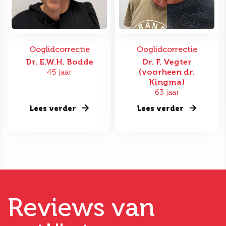
Ooglidcorrectie
Ooglidcorrectie
Dr. E.W.H. Bodde
Dr. F. Vegter
45 jaar
(voorheen dr.
Kingma)
63 jaar
Lees verder
Lees verder
Reviews van