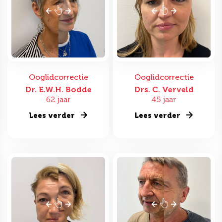
Ooglidcorrectie
Ooglidcorrectie
Dr. E.W.H. Bodde
Drs. C. Verveld
62 jaar
45 jaar
Lees verder
Lees verder