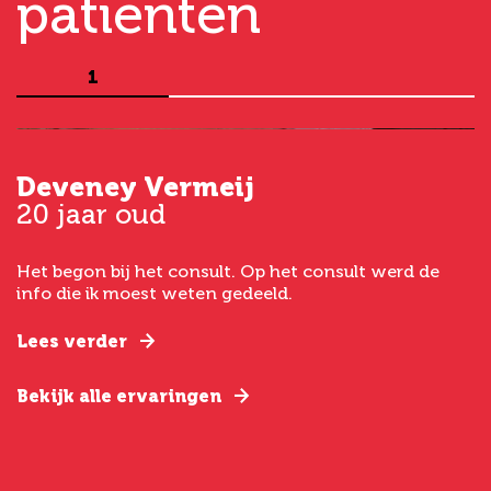
patiënten
1
Deveney Vermeij
G
20 jaar oud
5
Het begon bij het consult. Op het consult werd de
I
t
info die ik moest weten gedeeld.
g
e
Lees verder
L
Bekijk alle ervaringen
B