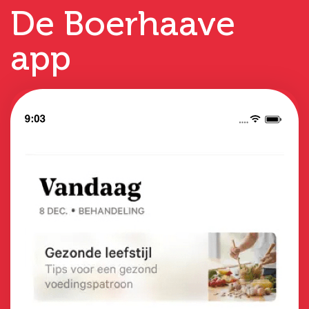
De Boerhaave
app