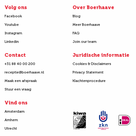
Volg ons
Over Boerhaave
Facebook
Blog
Youtube
Meer Boerhaave
Instagram
FAQ
Linkedin
Join our team
Contact
Juridische informatie
+31 88 40 00 200
Cookies & Disclaimers
receptie@boerhaave.nl
Privacy Statement
Maak een afspraak
Klachtenprocedure
Stuur een vraag
Vind ons
Amsterdam
Arnhem
Utrecht