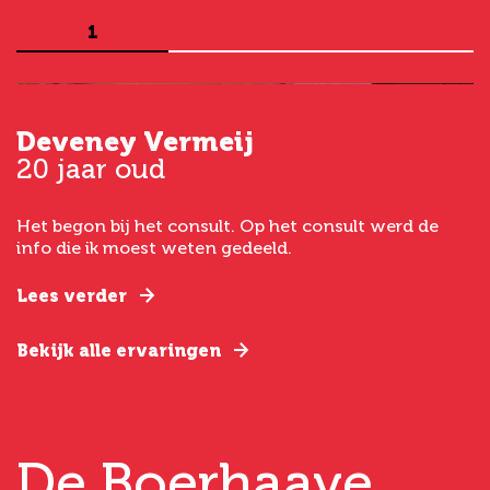
1
Deveney Vermeij
G
20 jaar oud
5
Het begon bij het consult. Op het consult werd de
I
t
info die ik moest weten gedeeld.
g
e
Lees verder
L
Bekijk alle ervaringen
B
De Boerhaave