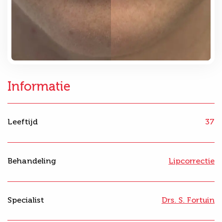
Informatie
Leeftijd
37
Behandeling
Lipcorrectie
Specialist
Drs. S. Fortuin