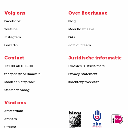
Volg ons
Over Boerhaave
Facebook
Blog
Youtube
Meer Boerhaave
Instagram
FAQ
Linkedin
Join our team
Contact
Juridische informatie
+31 88 40 00 200
Cookies & Disclaimers
receptie@boerhaave.nl
Privacy Statement
Maak een afspraak
Klachtenprocedure
Stuur een vraag
Vind ons
Amsterdam
Arnhem
Utrecht