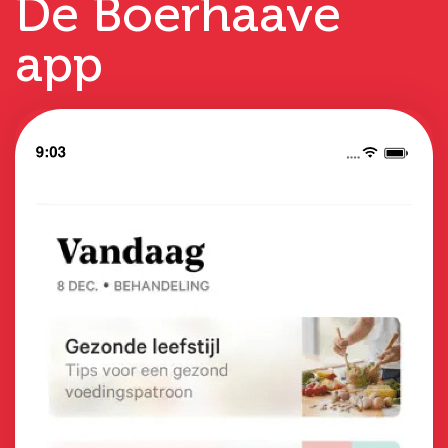
De Boerhaave
app