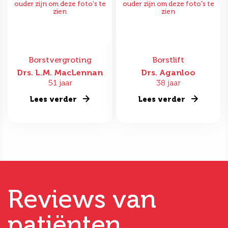
ouder zijn om deze foto's te
ouder zijn om deze foto's te
zien
zien
Borstvergroting
Borstlift
Drs. L.M. MacLennan
Drs. Aganloo
51 jaar
38 jaar
Lees verder
Lees verder
Reviews van
patiënten