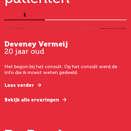
1
Deveney Vermeij
G
20 jaar oud
5
Het begon bij het consult. Op het consult werd de
I
t
info die ik moest weten gedeeld.
g
e
Lees verder
L
Bekijk alle ervaringen
B