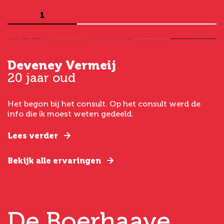
1
Deveney Vermeij
G
20 jaar oud
5
Het begon bij het consult. Op het consult werd de
I
t
info die ik moest weten gedeeld.
g
e
Lees verder
L
Bekijk alle ervaringen
B
De Boerhaave