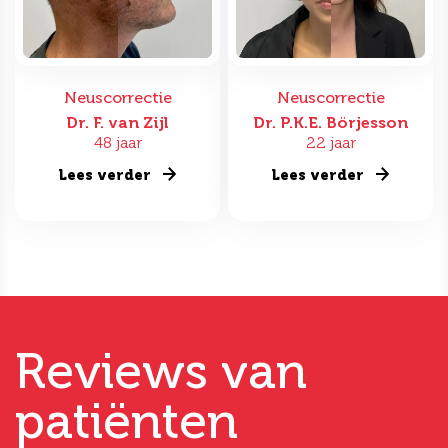
Neuscorrectie
Neuscorrectie
Dr. F. van Zijl
Dr. P.K.E. Börjesson
48 jaar
22 jaar
Lees verder
Lees verder
Reviews van
patiënten