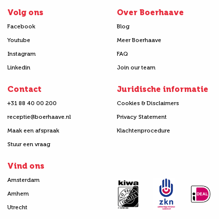
Volg ons
Over Boerhaave
Facebook
Blog
Youtube
Meer Boerhaave
Instagram
FAQ
Linkedin
Join our team
Contact
Juridische informatie
+31 88 40 00 200
Cookies & Disclaimers
receptie@boerhaave.nl
Privacy Statement
Maak een afspraak
Klachtenprocedure
Stuur een vraag
Vind ons
Amsterdam
Arnhem
Utrecht