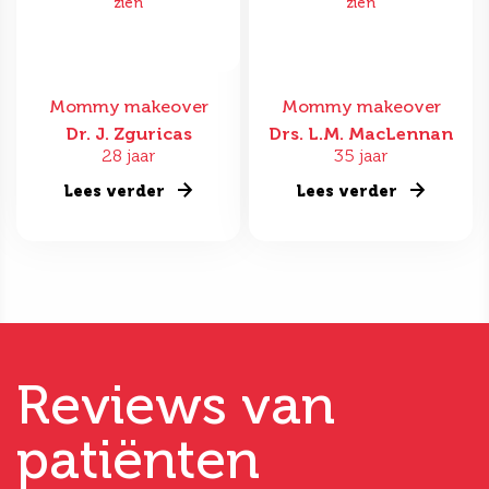
zien
zien
Mommy makeover
Mommy makeover
Dr. J. Zguricas
Drs. L.M. MacLennan
28 jaar
35 jaar
Lees verder
Lees verder
Reviews van
patiënten