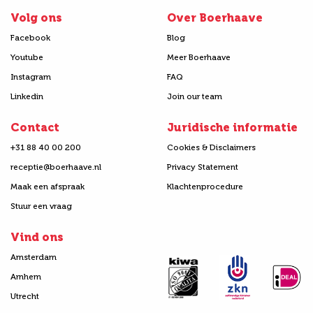
Volg ons
Over Boerhaave
Facebook
Blog
Youtube
Meer Boerhaave
Instagram
FAQ
Linkedin
Join our team
Contact
Juridische informatie
+31 88 40 00 200
Cookies & Disclaimers
receptie@boerhaave.nl
Privacy Statement
Maak een afspraak
Klachtenprocedure
Stuur een vraag
Vind ons
Amsterdam
Arnhem
Utrecht