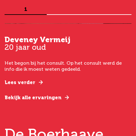
1
Deveney Vermeij
G
20 jaar oud
5
Het begon bij het consult. Op het consult werd de
I
t
info die ik moest weten gedeeld.
g
e
Lees verder
L
Bekijk alle ervaringen
B
De Boerhaave