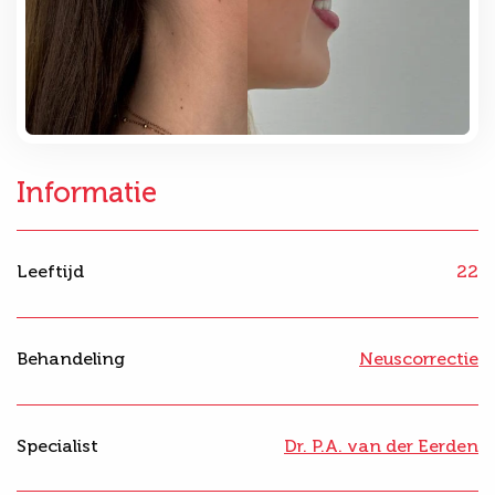
Informatie
Leeftijd
22
Behandeling
Neuscorrectie
Specialist
Dr. P.A. van der Eerden