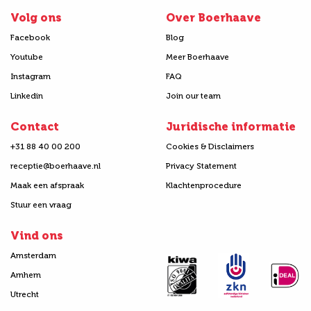
Volg ons
Over Boerhaave
Facebook
Blog
Youtube
Meer Boerhaave
Instagram
FAQ
Linkedin
Join our team
Contact
Juridische informatie
+31 88 40 00 200
Cookies & Disclaimers
receptie@boerhaave.nl
Privacy Statement
Maak een afspraak
Klachtenprocedure
Stuur een vraag
Vind ons
Amsterdam
Arnhem
Utrecht