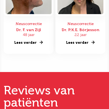
Neuscorrectie
Neuscorrectie
Dr. F. van Zijl
Dr. P.K.E. Börjesson
48 jaar
22 jaar
Lees verder
Lees verder
Reviews van
patiënten