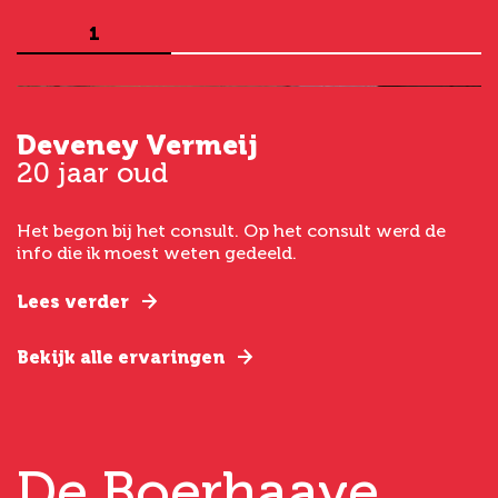
1
Deveney Vermeij
G
20 jaar oud
5
Het begon bij het consult. Op het consult werd de
I
t
info die ik moest weten gedeeld.
g
e
Lees verder
L
Bekijk alle ervaringen
B
De Boerhaave