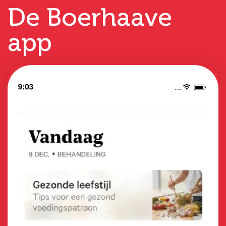
De Boerhaave
app