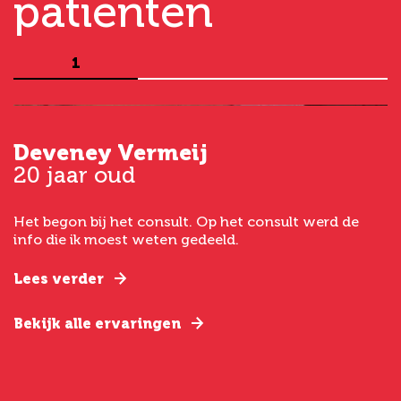
patiënten
1
Deveney Vermeij
G
20 jaar oud
5
Het begon bij het consult. Op het consult werd de
I
t
info die ik moest weten gedeeld.
g
e
Lees verder
L
Bekijk alle ervaringen
B