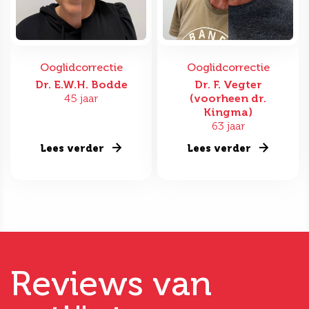
Ooglidcorrectie
Ooglidcorrectie
Dr. E.W.H. Bodde
Dr. F. Vegter
45 jaar
(voorheen dr.
Kingma)
63 jaar
Lees verder
Lees verder
Reviews van