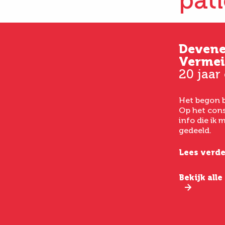
pat
Kim
Deven
33 jaar oud
Vermei
20 jaar
Vanaf het eerste consult
had ik een goed gevoel bij
Het begon b
het laten uitvoeren van
Op het cons
een buikwandcorrectie,
info die ik
echt chirurgen met veel
gedeeld.
verstand van hun vak.
Lees verde
Lees verder
Bekijk all
Bekijk alle ervaringen