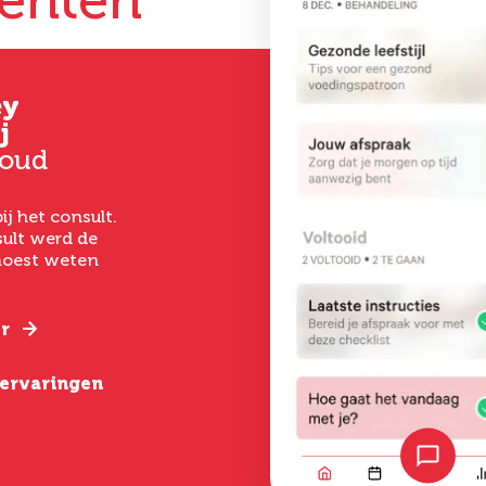
iënten
ey
Gertrud
Kim
j
Hoever-Houkes
33 jaar oud
 oud
58 jaar oud
Vanaf het eerste 
had ik een goed ge
ij het consult.
Ik ben uitermate
het laten uitvoer
ult werd de
tevreden. De
een buikwandcorr
 moest weten
behandeling was zo
echt chirurgen me
gepiept, deskundige
verstand van hun
begeleiding, goede
nazorg en een geweldig
r
Lees verder
resultaat.
e ervaringen
Lees verder
Bekijk alle erva
Bekijk alle ervaringen