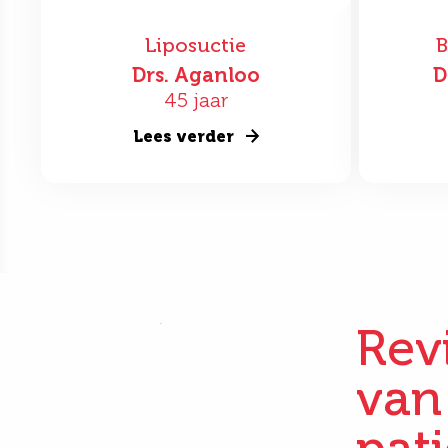
Liposuctie
B
Drs. Aganloo
D
45 jaar
Lees verder
Rev
van