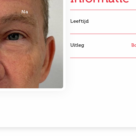
Na
Leeftijd
Uitleg
B