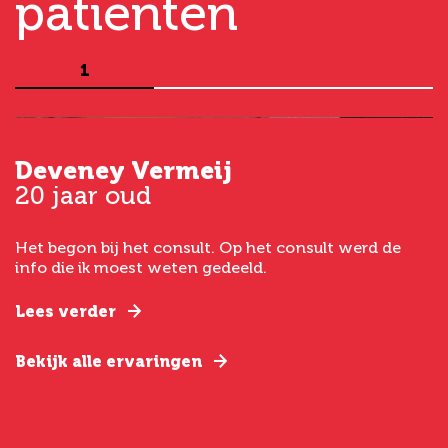
patiënten
1
Deveney Vermeij
G
20 jaar oud
5
Het begon bij het consult. Op het consult werd de
I
t
info die ik moest weten gedeeld.
g
e
Lees verder
L
Bekijk alle ervaringen
B