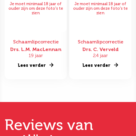
Je moet minimaal 18 jaar of
Je moet minimaal 18 jaar of
ouder zijn om deze foto's te
ouder zijn om deze foto's te
zien
zien
Schaamlipcorrectie
Schaamlipcorrectie
Drs. L.M. MacLennan
Drs. C. Verveld
19 jaar
24 jaar
Lees verder
Lees verder
Reviews van