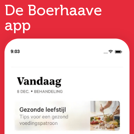
De Boerhaave
app