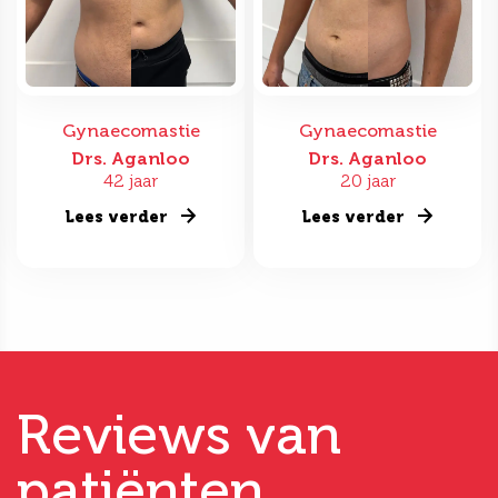
Gynaecomastie
Gynaecomastie
Drs. Aganloo
Drs. Aganloo
42 jaar
20 jaar
Lees verder
Lees verder
Reviews van
patiënten