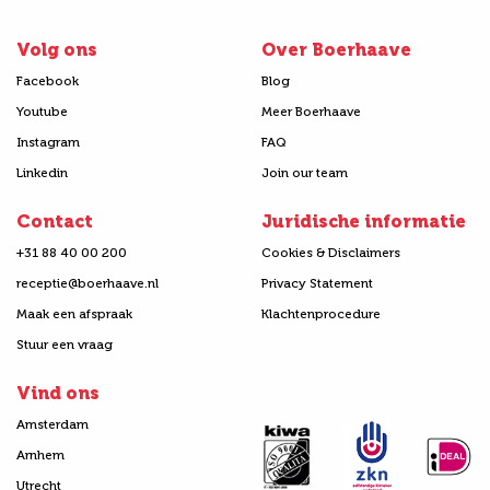
Volg ons
Over Boerhaave
Facebook
Blog
Youtube
Meer Boerhaave
Instagram
FAQ
Linkedin
Join our team
Contact
Juridische informatie
+31 88 40 00 200
Cookies & Disclaimers
receptie@boerhaave.nl
Privacy Statement
Maak een afspraak
Klachtenprocedure
Stuur een vraag
Vind ons
Amsterdam
Arnhem
Utrecht