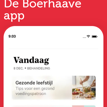
De Boerhaave
app