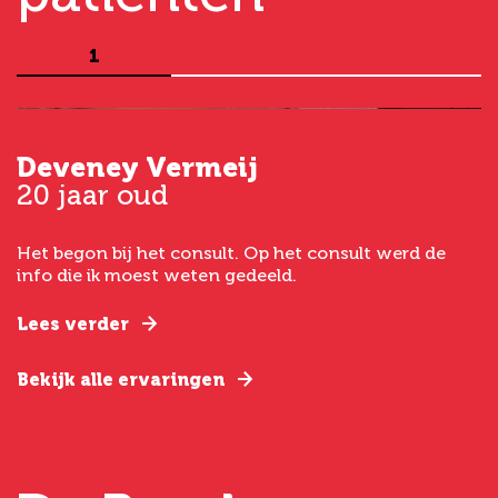
1
Deveney Vermeij
G
20 jaar oud
5
Het begon bij het consult. Op het consult werd de
I
t
info die ik moest weten gedeeld.
g
e
Lees verder
L
Bekijk alle ervaringen
B