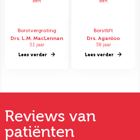
zien
zien
Borstvergroting
Borstlift
Drs. L.M. MacLennan
Drs. Aganloo
51 jaar
38 jaar
Lees verder
Lees verder
Reviews van
patiënten