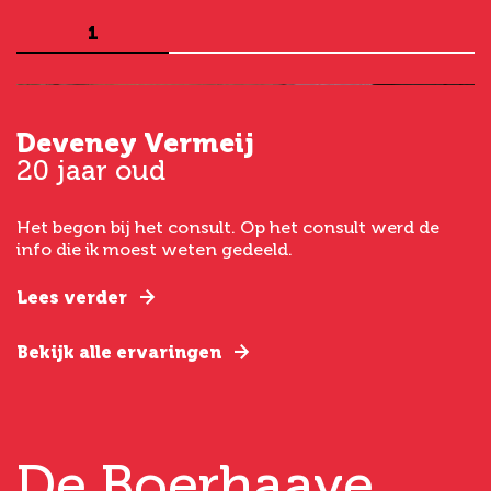
1
Deveney Vermeij
G
20 jaar oud
5
Het begon bij het consult. Op het consult werd de
I
t
info die ik moest weten gedeeld.
g
e
Lees verder
L
Bekijk alle ervaringen
B
De Boerhaave