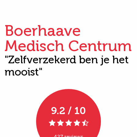
Boerhaave
Medisch Centrum
"Zelfverzekerd ben je het
mooist"
9.2 / 10
427 reviews