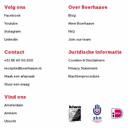
Volg ons
Over Boerhaave
Facebook
Blog
Youtube
Meer Boerhaave
Instagram
FAQ
Linkedin
Join our team
Contact
Juridische informatie
+31 88 40 00 200
Cookies & Disclaimers
receptie@boerhaave.nl
Privacy Statement
Maak een afspraak
Klachtenprocedure
Stuur een vraag
Vind ons
Amsterdam
Arnhem
Utrecht