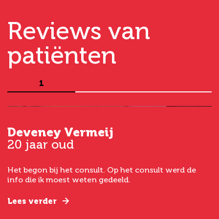
Reviews van
patiënten
1
Deveney Vermeij
G
20 jaar oud
5
Het begon bij het consult. Op het consult werd de
I
t
info die ik moest weten gedeeld.
g
e
Lees verder
L