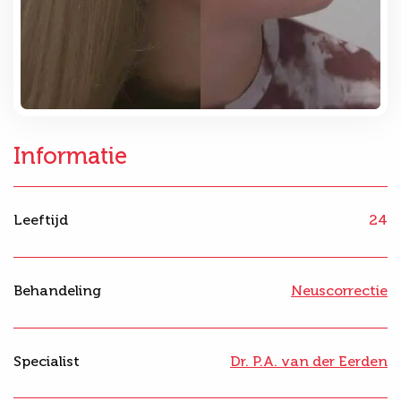
Informatie
Leeftijd
24
Behandeling
Neuscorrectie
Specialist
Dr. P.A. van der Eerden