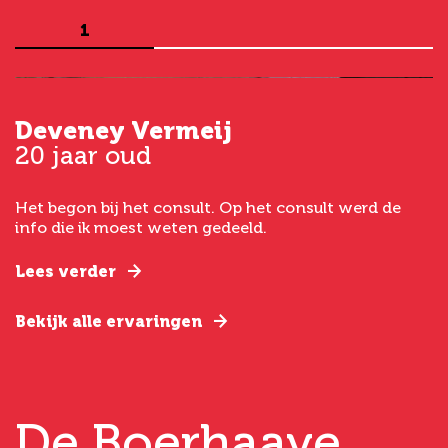
1
Deveney Vermeij
G
20 jaar oud
5
Het begon bij het consult. Op het consult werd de
I
t
info die ik moest weten gedeeld.
g
e
Lees verder
L
Bekijk alle ervaringen
B
De Boerhaave