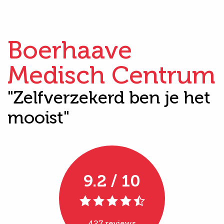
Boerhaave
Medisch Centrum
"Zelfverzekerd ben je het
mooist"
9.2 / 10
427 reviews