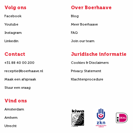
Volg ons
Over Boerhaave
Facebook
Blog
Youtube
Meer Boerhaave
Instagram
FAQ
Linkedin
Join our team
Contact
Juridische informatie
+31 88 40 00 200
Cookies & Disclaimers
receptie@boerhaave.nl
Privacy Statement
Maak een afspraak
Klachtenprocedure
Stuur een vraag
Vind ons
Amsterdam
Arnhem
Utrecht