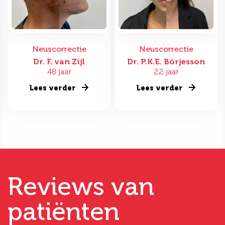
Neuscorrectie
Neuscorrectie
Dr. F. van Zijl
Dr. P.K.E. Börjesson
48 jaar
22 jaar
Lees verder
Lees verder
Reviews van
patiënten