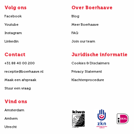
Volg ons
Over Boerhaave
Facebook
Blog
Youtube
Meer Boerhaave
Instagram
FAQ
Linkedin
Join our team
Contact
Juridische informatie
+31 88 40 00 200
Cookies & Disclaimers
receptie@boerhaave.nl
Privacy Statement
Maak een afspraak
Klachtenprocedure
Stuur een vraag
Vind ons
Amsterdam
Arnhem
Utrecht