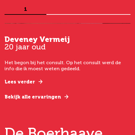
1
Deveney Vermeij
G
20 jaar oud
5
Het begon bij het consult. Op het consult werd de
I
t
info die ik moest weten gedeeld.
g
e
Lees verder
L
Bekijk alle ervaringen
B
De Boerhaave