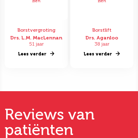
zien
zien
Borstvergroting
Borstlift
Drs. L.M. MacLennan
Drs. Aganloo
51 jaar
38 jaar
Lees verder
Lees verder
Reviews van
patiënten