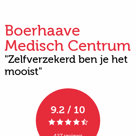
Boerhaave
Medisch Centrum
"Zelfverzekerd ben je het
mooist"
9.2 / 10
427 reviews