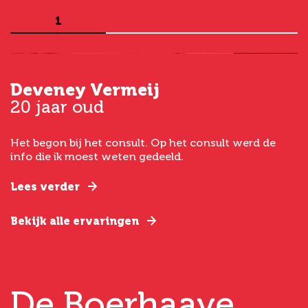
1
Deveney Vermeij
G
20 jaar oud
5
Het begon bij het consult. Op het consult werd de
I
t
info die ik moest weten gedeeld.
g
e
Lees verder
L
Bekijk alle ervaringen
B
De Boerhaave