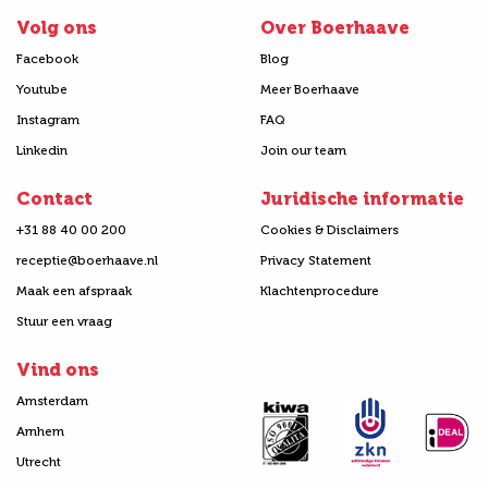
Volg ons
Over Boerhaave
Facebook
Blog
Youtube
Meer Boerhaave
Instagram
FAQ
Linkedin
Join our team
Contact
Juridische informatie
+31 88 40 00 200
Cookies & Disclaimers
receptie@boerhaave.nl
Privacy Statement
Maak een afspraak
Klachtenprocedure
Stuur een vraag
Vind ons
Amsterdam
Arnhem
Utrecht