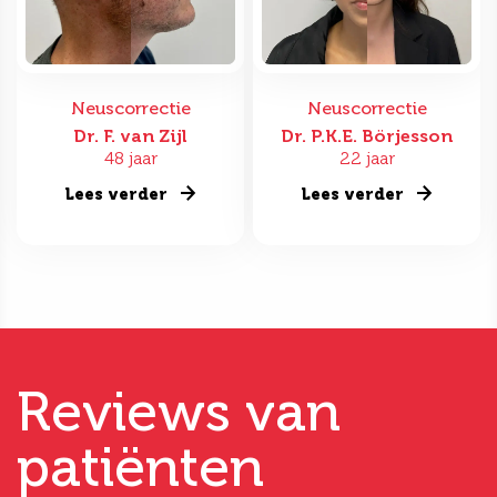
Neuscorrectie
Neuscorrectie
Dr. F. van Zijl
Dr. P.K.E. Börjesson
48 jaar
22 jaar
Lees verder
Lees verder
Reviews van
patiënten