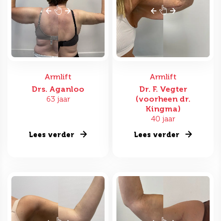
Armlift
Armlift
Drs. Aganloo
Dr. F. Vegter
63 jaar
(voorheen dr.
Kingma)
40 jaar
Lees verder
Lees verder