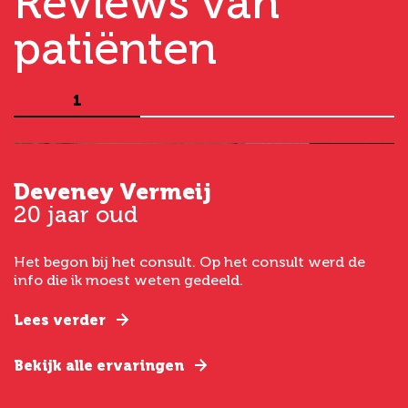
Reviews van
patiënten
1
Deveney Vermeij
G
20 jaar oud
5
Het begon bij het consult. Op het consult werd de
I
t
info die ik moest weten gedeeld.
g
e
Lees verder
L
Bekijk alle ervaringen
B