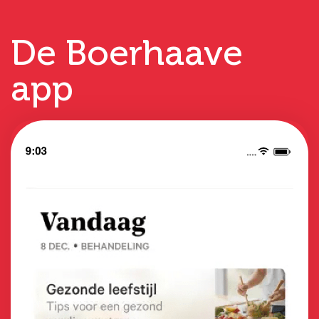
De Boerhaave
app