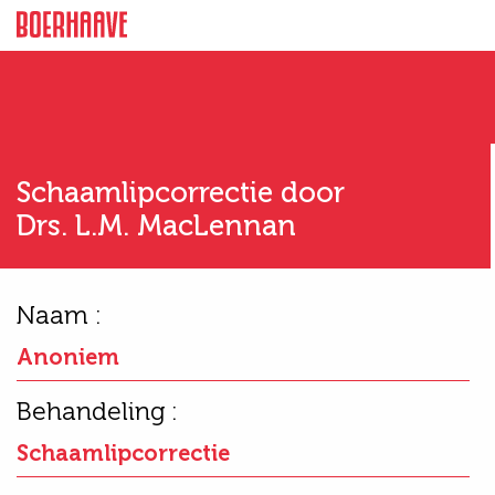
Schaamlipcorrectie door
Drs. L.M. MacLennan
Naam :
Anoniem
Behandeling :
Schaamlipcorrectie