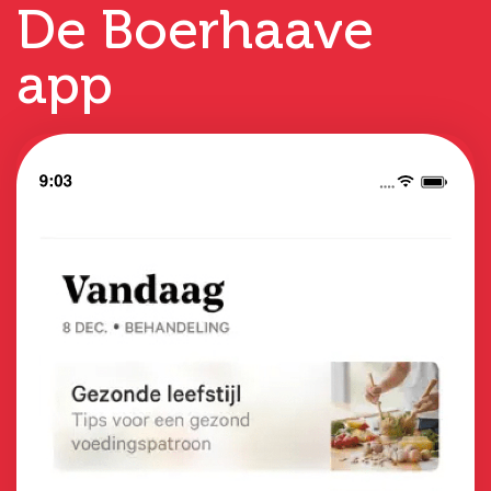
De Boerhaave
app