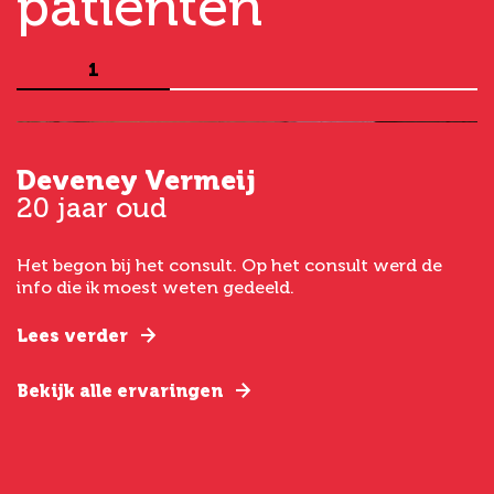
patiënten
1
Deveney Vermeij
G
20 jaar oud
5
Het begon bij het consult. Op het consult werd de
I
t
info die ik moest weten gedeeld.
g
e
Lees verder
L
Bekijk alle ervaringen
B