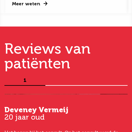
Meer weten
Reviews van
patiënten
1
Deveney Vermeij
G
20 jaar oud
5