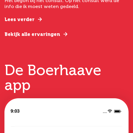
Het begon bij het consult. Op het consult werd de
I
t
info die ik moest weten gedeeld.
g
e
Lees verder
L
Bekijk alle ervaringen
B
De Boerhaave
app