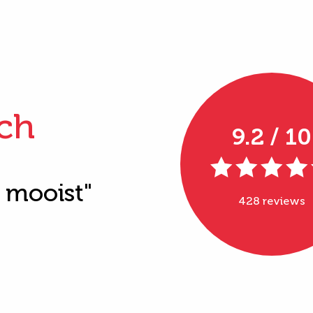
ch
9.2 / 10
t mooist"
428 reviews