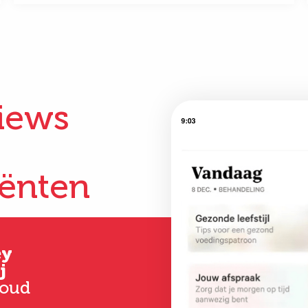
iews
iënten
ey
Gertrud
Kim
j
Hoever-Houkes
33 jaar oud
 oud
58 jaar oud
Vanaf het eerste 