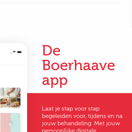
De
Boerhaave
app
Deveney
Gertrud
Laat je stap voor stap
Vermeij
Hoever-Houke
begeleiden voor, tijdens en na
20 jaar oud
58 jaar oud
jouw behandeling. Met jouw
persoonlijke digitale
consult