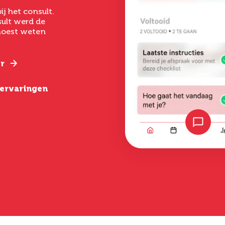
had ik een goed ge
ij het consult.
Ik ben uitermate
het laten uitvoer
ult werd de
tevreden. De
een buikwandcorr
 moest weten
behandeling was zo
echt chirurgen me
gepiept, deskundige
verstand van hun
begeleiding, goede
nazorg en een geweldig
r
Lees verder
resultaat.
e ervaringen
Lees verder
Bekijk alle erva
Bekijk alle ervaringen