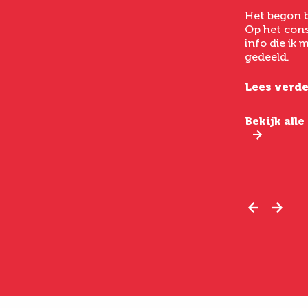
had ik een goed gevoel bij
Het begon b
het laten uitvoeren van
Op het cons
een buikwandcorrectie,
info die ik
echt chirurgen met veel
gedeeld.
verstand van hun vak.
Lees verde
Lees verder
Bekijk all
Bekijk alle ervaringen