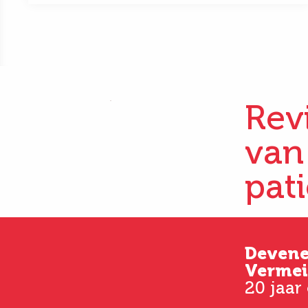
Rev
van
pat
Kim
Deven
33 jaar oud
Vermei
20 jaar
Vanaf het eerste consult