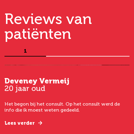
Reviews van
patiënten
1
Deveney Vermeij
G
20 jaar oud
5
Het begon bij het consult. Op het consult werd de
I
t
info die ik moest weten gedeeld.
g
e
Lees verder
L