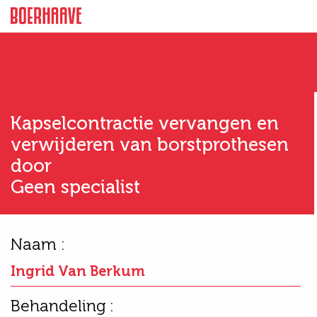
Kapselcontractie vervangen en
verwijderen van borstprothesen
door
Geen specialist
Naam :
Ingrid Van Berkum
Behandeling :