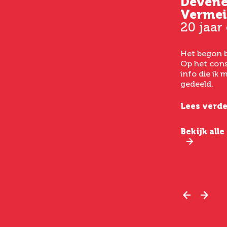
Kim
Deven
33 jaar oud
Vermei
20 jaar
Vanaf het eerste consult
had ik een goed gevoel bij
Het begon b
het laten uitvoeren van
Op het cons
een buikwandcorrectie,
info die ik
echt chirurgen met veel
gedeeld.
verstand van hun vak.
Lees verde
Lees verder
Bekijk all
Bekijk alle ervaringen