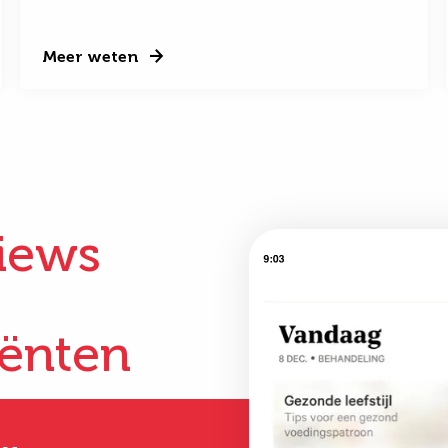
Meer weten
iews
iënten