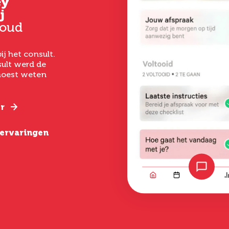
ey
Gertrud
Kim
j
Hoever-Houkes
33 jaar oud
 oud
58 jaar oud
Vanaf het eerste 
had ik een goed ge
ij het consult.
Ik ben uitermate
het laten uitvoer
ult werd de
tevreden. De
een buikwandcorr
 moest weten
behandeling was zo
echt chirurgen me
gepiept, deskundige
verstand van hun
begeleiding, goede
nazorg en een geweldig
r
Lees verder
resultaat.
e ervaringen
Lees verder
Bekijk alle erva
Bekijk alle ervaringen