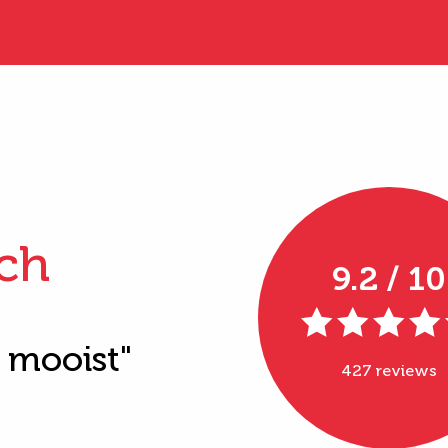
ch
9.2 / 10
t mooist"
427 reviews