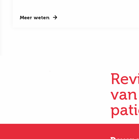
Meer weten
Rev
van
pat