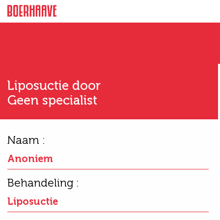
Liposuctie door
Geen specialist
Naam :
Anoniem
Behandeling :
Liposuctie