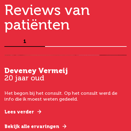
Reviews van
patiënten
1
Deveney Vermeij
G
20 jaar oud
5
Het begon bij het consult. Op het consult werd de
I
t
info die ik moest weten gedeeld.
g
e
Lees verder
L
Bekijk alle ervaringen