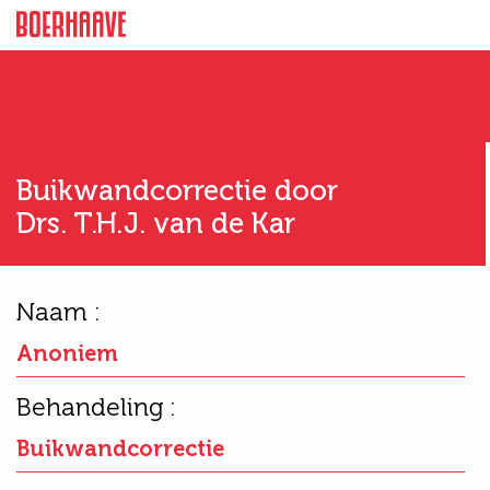
Buikwandcorrectie door
Drs. T.H.J. van de Kar
Naam :
Anoniem
Behandeling :
Buikwandcorrectie