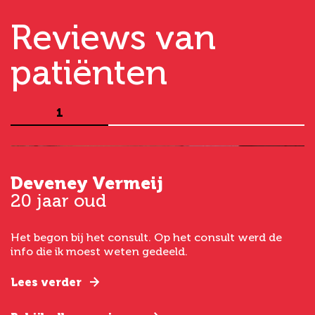
Reviews van
patiënten
1
Deveney Vermeij
G
20 jaar oud
5
Het begon bij het consult. Op het consult werd de
I
t
info die ik moest weten gedeeld.
g
e
Lees verder
L