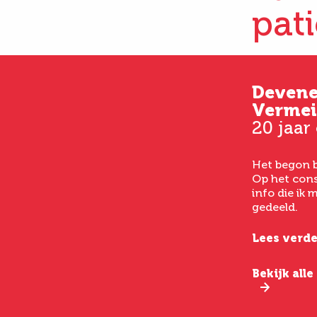
pat
Kim
Deven
33 jaar oud
Vermei
20 jaar
Vanaf het eerste consult
had ik een goed gevoel bij
Het begon b
het laten uitvoeren van
Op het cons
een buikwandcorrectie,
info die ik
echt chirurgen met veel
gedeeld.
verstand van hun vak.
Lees verde
Lees verder
Bekijk all
Bekijk alle ervaringen