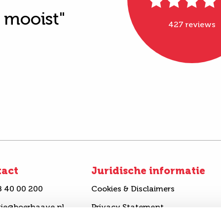
t mooist"
427 reviews
tact
Juridische informatie
8 40 00 200
Cookies & Disclaimers
tie@boerhaave.nl
Privacy Statement