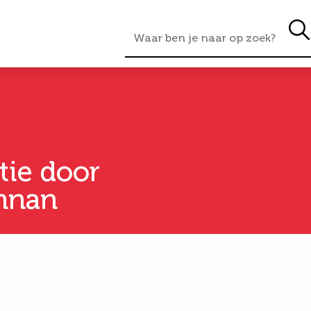
tie door
ennan