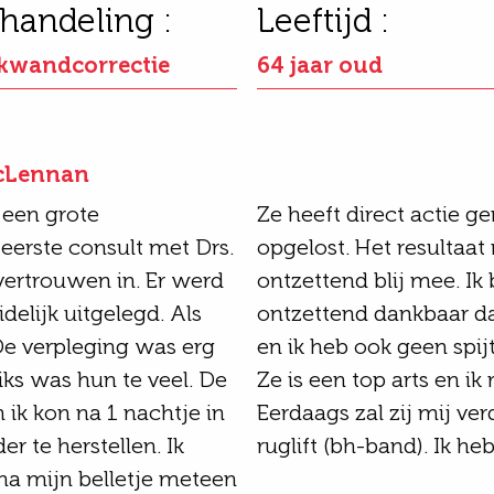
handeling :
Leeftijd :
kwandcorrectie
64 jaar oud
acLennan
 een grote
Ze heeft direct actie 
eerste consult met Drs.
opgelost. Het resultaat
vertrouwen in. Er werd
ontzettend blij mee. I
idelijk uitgelegd. Als
ontzettend dankbaar da
De verpleging was erg
en ik heb ook geen spij
iks was hun te veel. De
Ze is een top arts en ik
 ik kon na 1 nachtje in
Eerdaags zal zij mij ver
er te herstellen. Ik
ruglift (bh-band). Ik he
 na mijn belletje meteen