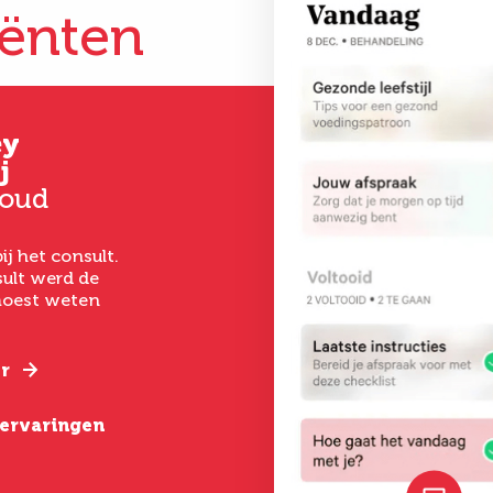
iënten
ey
Gertrud
Kim
j
Hoever-Houkes
33 jaar oud
 oud
58 jaar oud
Vanaf het eerste 
had ik een goed ge
ij het consult.
Ik ben uitermate
het laten uitvoer
ult werd de
tevreden. De
een buikwandcorr
 moest weten
behandeling was zo
echt chirurgen me
gepiept, deskundige
verstand van hun
begeleiding, goede
nazorg en een geweldig
r
Lees verder
resultaat.
e ervaringen
Lees verder
Bekijk alle erva
Bekijk alle ervaringen