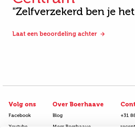
"Zelfverzekerd ben je he
Laat een beoordeling achter
Volg ons
Over Boerhaave
Con
Facebook
Blog
+31 8
Youtube
Meer Boerhaave
recep