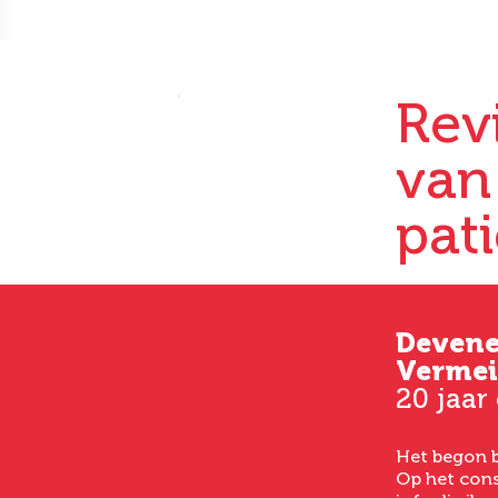
Rev
van
pat
Kim
Deven
33 jaar oud
Vermei
20 jaar
Vanaf het eerste consult
had ik een goed gevoel bij
Het begon b
het laten uitvoeren van
Op het cons
een buikwandcorrectie,