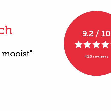
ch
9.2 / 10
t mooist"
428 reviews