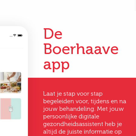
De
Boerhaave
app
Deveney
Gertrud
Laat je stap voor stap
Vermeij
Hoever-Houke
begeleiden voor, tijdens en na
20 jaar oud
58 jaar oud
jouw behandeling. Met jouw
persoonlijke digitale
consult
voel bij
gezondheidsassistent heb je
Het begon bij het consult.
Ik ben uitermate
en van
Op het consult werd de
altijd de juiste informatie op
tevreden. De
ectie,