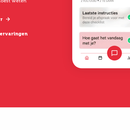
 moest weten
behandeling was zo
echt chirurgen me
gepiept, deskundige
verstand van hun
begeleiding, goede
nazorg en een geweldig
r
Lees verder
resultaat.
e ervaringen
Lees verder
Bekijk alle erva
Bekijk alle ervaringen