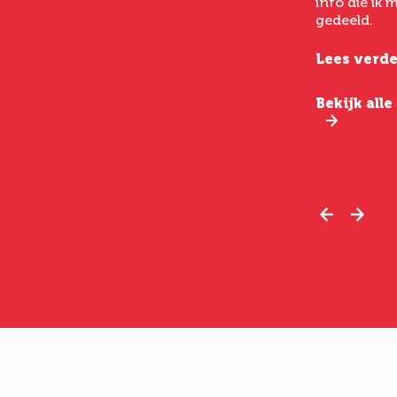
info die ik
echt chirurgen met veel
gedeeld.
verstand van hun vak.
Lees verde
Lees verder
Bekijk all
Bekijk alle ervaringen