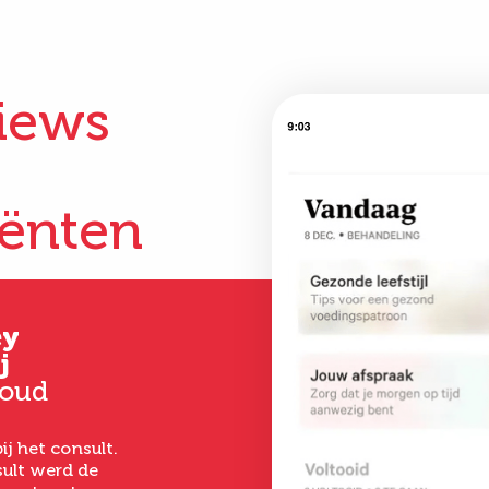
iews
iënten
ey
Gertrud
Kim
j
Hoever-Houkes
33 jaar oud
 oud
58 jaar oud
Vanaf het eerste 
had ik een goed ge
ij het consult.
Ik ben uitermate
het laten uitvoer
ult werd de
tevreden. De
een buikwandcorr