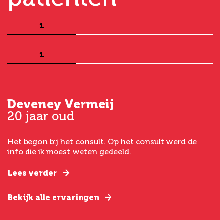
1
1
Deveney Vermeij
G
20 jaar oud
5
Het begon bij het consult. Op het consult werd de
I
t
info die ik moest weten gedeeld.
g
e
Lees verder
L
Bekijk alle ervaringen
B