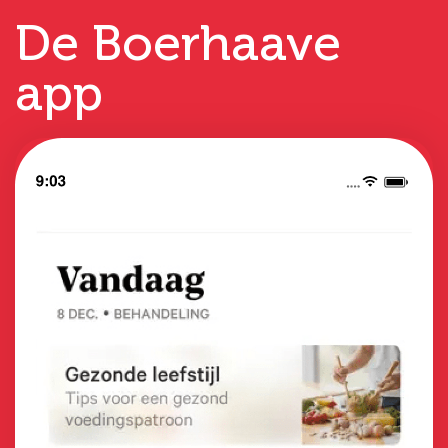
De Boerhaave
app