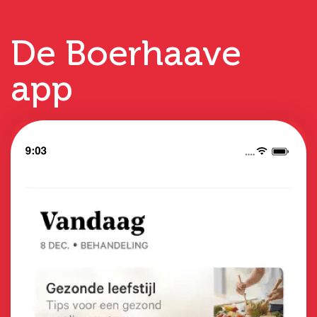
De Boerhaave
app