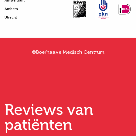
Amsterdam
Arnhem
Utrecht
©Boerhaave Medisch Centrum
Reviews van
patiënten