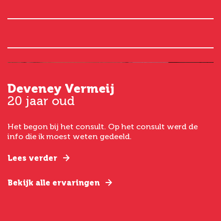
Deveney Vermeij
G
20 jaar oud
5
Het begon bij het consult. Op het consult werd de
I
t
info die ik moest weten gedeeld.
g
e
Lees verder
L
Bekijk alle ervaringen
B