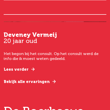
Deveney Vermeij
G
20 jaar oud
5
Het begon bij het consult. Op het consult werd de
I
t
info die ik moest weten gedeeld.
g
e
Lees verder
L
Bekijk alle ervaringen
B