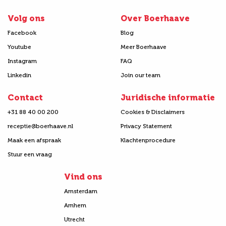
Volg ons
Over Boerhaave
Facebook
Blog
Youtube
Meer Boerhaave
Instagram
FAQ
Linkedin
Join our team
Contact
Juridische informatie
+31 88 40 00 200
Cookies & Disclaimers
receptie@boerhaave.nl
Privacy Statement
Maak een afspraak
Klachtenprocedure
Stuur een vraag
Vind ons
Amsterdam
Arnhem
Utrecht