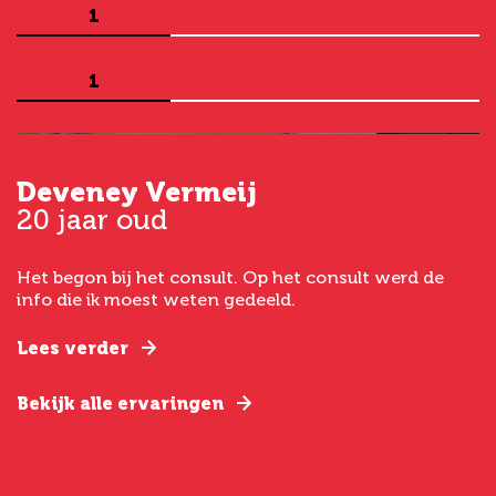
1
1
Deveney Vermeij
G
20 jaar oud
5
Het begon bij het consult. Op het consult werd de
I
t
info die ik moest weten gedeeld.
g
e
Lees verder
L
Bekijk alle ervaringen
B