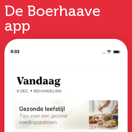
De Boerhaave
app