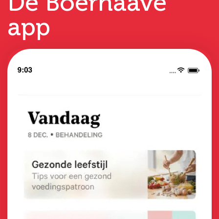
De Boerhaave
app