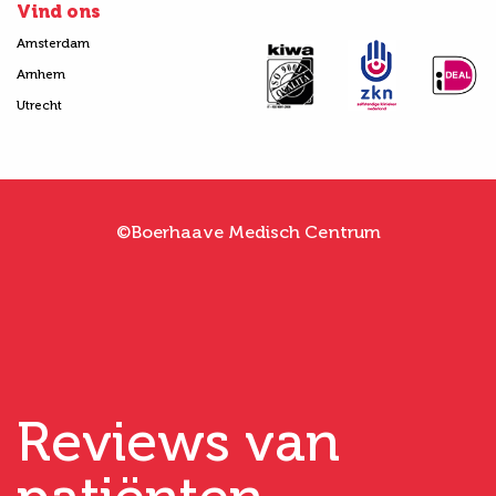
Vind ons
Amsterdam
Arnhem
Utrecht
©Boerhaave Medisch Centrum
Reviews van