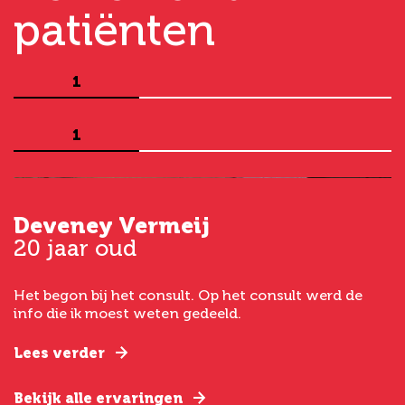
patiënten
1
1
Deveney Vermeij
G
20 jaar oud
5
Het begon bij het consult. Op het consult werd de
I
t
info die ik moest weten gedeeld.
g
e
Lees verder
L
Bekijk alle ervaringen