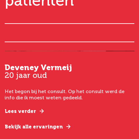
patiënten
Deveney Vermeij
G
20 jaar oud
5
Het begon bij het consult. Op het consult werd de
I
t
info die ik moest weten gedeeld.
g
e
Lees verder
L
Bekijk alle ervaringen
B