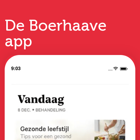
De Boerhaave
app