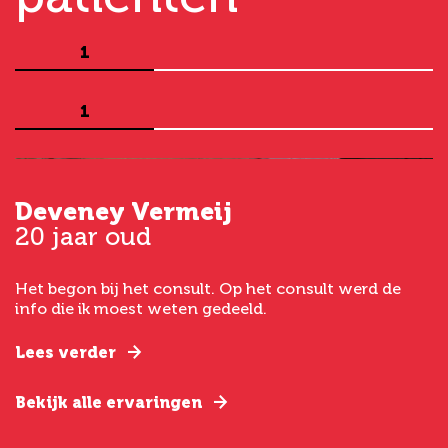
1
1
Deveney Vermeij
G
20 jaar oud
5
Het begon bij het consult. Op het consult werd de
I
t
info die ik moest weten gedeeld.
g
e
Lees verder
L
Bekijk alle ervaringen
B