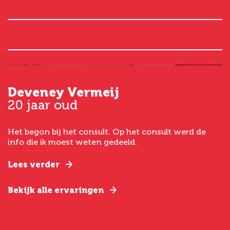
Deveney Vermeij
G
20 jaar oud
5
Het begon bij het consult. Op het consult werd de
I
t
info die ik moest weten gedeeld.
g
e
Lees verder
L
Bekijk alle ervaringen
B