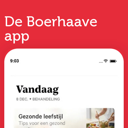
De Boerhaave
app