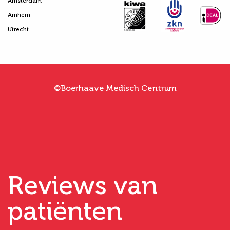
Amsterdam
Arnhem
Utrecht
©Boerhaave Medisch Centrum
Reviews van
patiënten