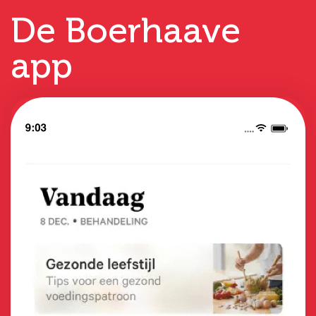
De Boerhaave
app