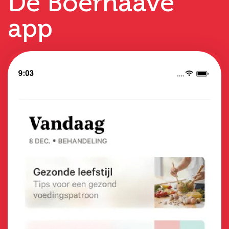
De Boerhaave
app