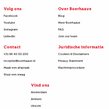
Volg ons
Over Boerhaave
Facebook
Blog
Youtube
Meer Boerhaave
Instagram
FAQ
Linkedin
Join our team
Contact
Juridische informatie
+31 88 40 00 200
Cookies & Disclaimers
receptie@boerhaave.nl
Privacy Statement
Maak een afspraak
Klachtenprocedure
Stuur een vraag
Vind ons
Amsterdam
Arnhem
Utrecht