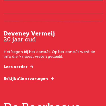
Deveney Vermeij
G
20 jaar oud
5
Het begon bij het consult. Op het consult werd de
I
t
info die ik moest weten gedeeld.
g
e
Lees verder
L
Bekijk alle ervaringen
B