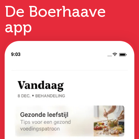
De Boerhaave
app