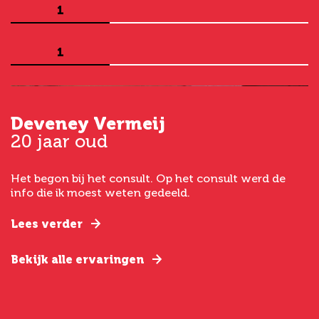
1
1
Deveney Vermeij
G
20 jaar oud
5
Het begon bij het consult. Op het consult werd de
I
t
info die ik moest weten gedeeld.
g
e
Lees verder
L
Bekijk alle ervaringen
B