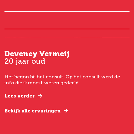
Deveney Vermeij
G
20 jaar oud
5
Het begon bij het consult. Op het consult werd de
I
t
info die ik moest weten gedeeld.
g
e
Lees verder
L
Bekijk alle ervaringen
B