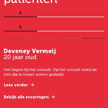
1
1
Deveney Vermeij
G
20 jaar oud
5
Het begon bij het consult. Op het consult werd de
I
t
info die ik moest weten gedeeld.
g
e
Lees verder
L
Bekijk alle ervaringen
B