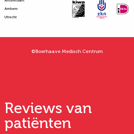
Amsterdam
Arnhem
Utrecht
©Boerhaave Medisch Centrum
Reviews van
patiënten