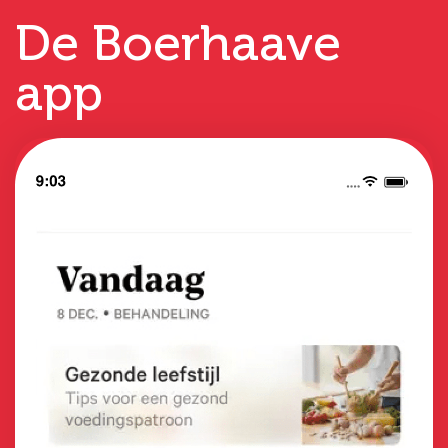
De Boerhaave
app