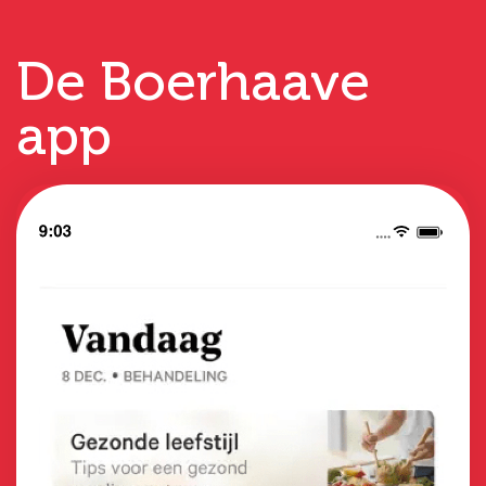
De Boerhaave
app