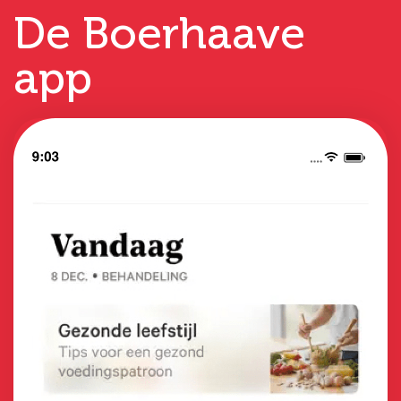
De Boerhaave
app