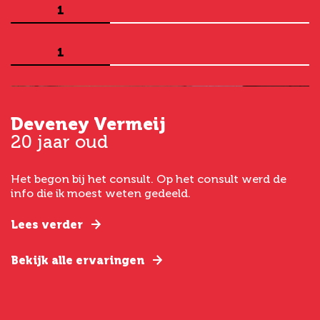
1
1
Deveney Vermeij
G
20 jaar oud
5
Het begon bij het consult. Op het consult werd de
I
t
info die ik moest weten gedeeld.
g
e
Lees verder
L
Bekijk alle ervaringen
B