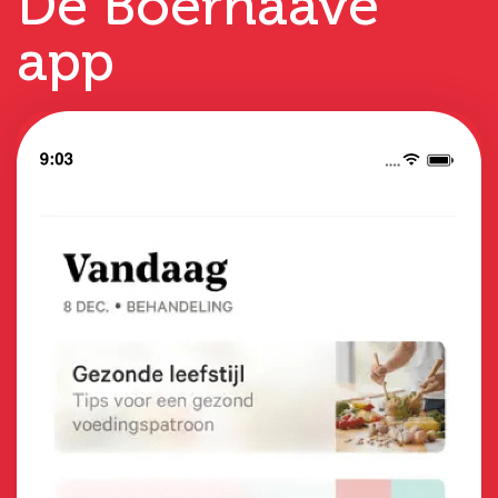
De Boerhaave
app