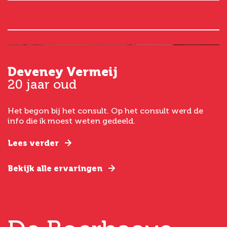
Deveney Vermeij
G
20 jaar oud
5
Het begon bij het consult. Op het consult werd de
I
t
info die ik moest weten gedeeld.
g
e
Lees verder
L
Bekijk alle ervaringen
B