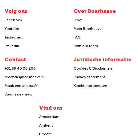
Volg ons
Over Boerhaave
Facebook
Blog
Youtube
Meer Boerhaave
Instagram
FAQ
Linkedin
Join our team
Contact
Juridische informatie
+31 88 40 00 200
Cookies & Disclaimers
receptie@boerhaave.nl
Privacy Statement
Maak een afspraak
Klachtenprocedure
Stuur een vraag
Vind ons
Amsterdam
Arnhem
Utrecht